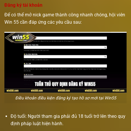
Đăng ký tài khoản
Để có thể mở nick game thành công nhanh chóng, hội viên
Win 55 cần đáp ứng các yêu cầu sau:
Điều khoản điều kiện đăng ký tạo hồ sơ mới tại Win55
Độ tuổi: Người tham gia phải đủ 18 tuổi trở lên theo quy
định pháp luật hiện hành.