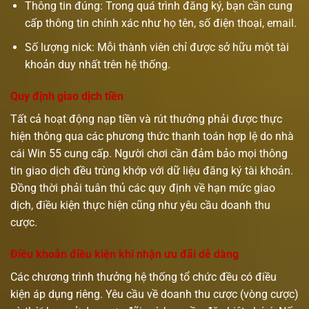
Thông tin đúng: Trong quá trình đăng ký, bạn cần cung
cấp thông tin chính xác như họ tên, số điện thoại, email.
Số lượng nick: Mỗi thành viên chỉ được sở hữu một tài
khoản duy nhất trên hệ thống.
Quy định giao dịch tiền
Tất cả hoạt động nạp tiền và rút thưởng phải được thực
hiện thông qua các phương thức thanh toán hợp lệ do nhà
cái Win 55 cung cấp. Người chơi cần đảm bảo mọi thông
tin giao dịch đều trùng khớp với dữ liệu đăng ký tài khoản.
Đồng thời phải tuân thủ các quy định về hạn mức giao
dịch, điều kiện thực hiện cũng như yêu cầu doanh thu
cược.
Điều khoản điều kiện khi nhận ưu đãi dễ dàng
Các chương trình thưởng hệ thống tổ chức đều có điều
kiện áp dụng riêng. Yêu cầu về doanh thu cược (vòng cược)