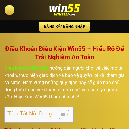
Bỏ
qua
×
nội
dung
ĐĂNG KÝ/ ĐĂNG NHẬP
WIN55
Điều Khoản Điều Kiện Win55 – Hiểu Rõ Để
Trải Nghiệm An Toàn
Điều khoản điều kiện
hướng dẫn người chơi về việc mở tài
khoản, thực hiện giao dịch và bảo vệ quyền lợi khi tham gia
cá cược. Nắm vững những quy định này sẽ giúp bạn chủ
động hơn trong việc tham gia trò chơi và quản lý nguồn
vốn. Hãy cùng Win55 khám phá nhé!
Tóm Tắt Nội Dung