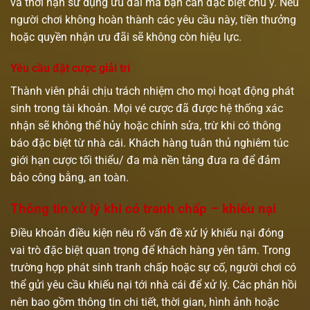
và thời hạn sử dụng ưu đãi mà bạn cần đặc biệt chú ý. Nếu
người chơi không hoàn thành các yêu cầu này, tiền thưởng
hoặc quyền nhận ưu đãi sẽ không còn hiệu lực.
Yêu cầu đặt cược giải trí
Thành viên phải chịu trách nhiệm cho mọi hoạt động phát
sinh trong tài khoản. Mọi vé cược đã được hệ thống xác
nhận sẽ không thể hủy hoặc chỉnh sửa, trừ khi có thông
báo đặc biệt từ nhà cái. Khách hàng tuân thủ nghiêm túc
giới hạn cược tối thiểu/ đa mà nền tảng đưa ra để đảm
bảo công bằng, an toàn.
Thông tin xử lý khi có tranh chấp – khiếu nại
Điều khoản điều kiện nêu rõ vấn đề xử lý khiếu nại đóng
vai trò đặc biệt quan trọng để khách hàng yên tâm. Trong
trường hợp phát sinh tranh chấp hoặc sự cố, người chơi có
thể gửi yêu cầu khiếu nại tới nhà cái để xử lý. Các phản hồi
nên bao gồm thông tin chi tiết, thời gian, hình ảnh hoặc