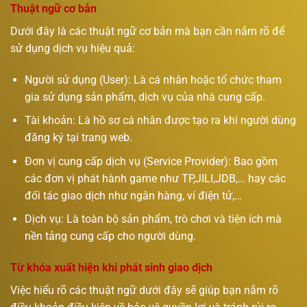
Thuật ngữ cơ bản
Dưới đây là các thuật ngữ cơ bản mà bạn cần nắm rõ để
sử dụng dịch vụ hiệu quả:
Người sử dụng (User): Là cá nhân hoặc tổ chức tham
gia sử dụng sản phẩm, dịch vụ của nhà cung cấp.
Tài khoản: Là hồ sơ cá nhân được tạo ra khi người dùng
đăng ký tại trang web.
Đơn vị cung cấp dịch vụ (Service Provider): Bao gồm
các đơn vị phát hành game như TP,JILI,JDB,… hay các
đối tác giao dịch như ngân hàng, ví điện tử,…
Dịch vụ: Là toàn bộ sản phẩm, trò chơi và tiện ích mà
nền tảng cung cấp cho người dùng.
Từ khóa xuất hiện khi phát sinh giao dịch
Việc hiểu rõ các thuật ngữ dưới đây sẽ giúp bạn nắm rõ